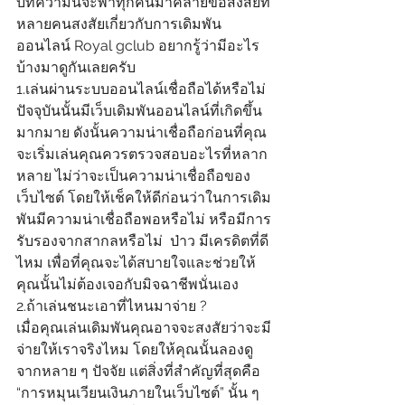
บทความนี้จะพาทุกคนมาคลายข้อสงสัยที่
หลายคนสงสัยเกี่ยวกับการเดิมพัน
ออนไลน์ Royal gclub อยากรู้ว่ามีอะไร
บ้างมาดูกันเลยครับ 
1.เล่นผ่านระบบออนไลน์เชื่อถือได้หรือไม่  
ปัจจุบันนั้นมีเว็บเดิมพันออนไลน์ที่เกิดขึ้น
มากมาย ดังนั้นความน่าเชื่อถือก่อนที่คุณ
จะเริ่มเล่นคุณควรตรวจสอบอะไรที่หลาก
หลาย ไม่ว่าจะเป็นความน่าเชื่อถือของ
เว็บไซต์ โดยให้เช็คให้ดีก่อนว่าในการเดิม
พันมีความน่าเชื่อถือพอหรือไม่ หรือมีการ
รับรองจากสากลหรือไม่  ป่าว มีเครดิตที่ดี
ไหม เพื่อที่คุณจะได้สบายใจและช่วยให้
คุณนั้นไม่ต้องเจอกับมิจฉาชีพนั่นเอง 
2.ถ้าเล่นชนะเอาที่ไหนมาจ่าย ?  
เมื่อคุณเล่นเดิมพันคุณอาจจะสงสัยว่าจะมี
จ่ายให้เราจริงไหม โดยให้คุณนั้นลองดู
จากหลาย ๆ ปัจจัย แต่สิ่งที่สำคัญที่สุดคือ 
“การหมุนเวียนเงินภายในเว็บไซต์” นั้น ๆ 