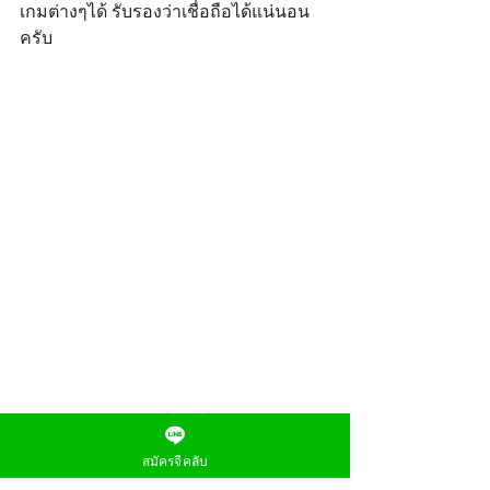
เกมต่างๆได้ รับรองว่าเชื่อถือได้แน่นอน
ครับ
royal gclub
สมัครจีคลับ