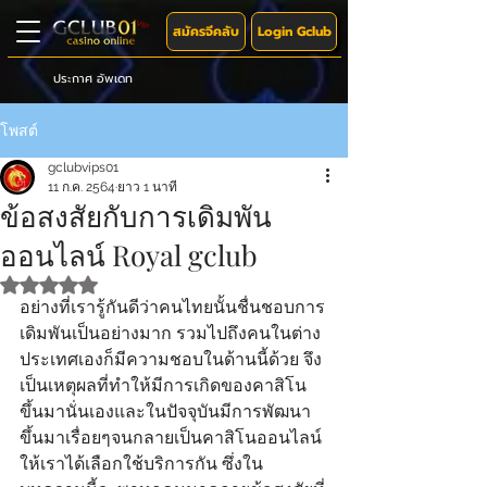
สมัครจีคลับ
Login Gclub
ประกาศ อัพเดท
โพสต์
gclubvips01
11 ก.ค. 2564
ยาว 1 นาที
ข้อสงสัยกับการเดิมพัน
ออนไลน์ Royal gclub
ได้รับ NaN เต็ม 5 ดาว
อย่างที่เรารู้กันดีว่าคนไทยนั้นชื่นชอบการ
เดิมพันเป็นอย่างมาก รวมไปถึงคนในต่าง
ประเทศเองก็มีความชอบในด้านนี้ด้วย จึง
เป็นเหตุผลที่ทำให้มีการเกิดของคาสิโน
ขึ้นมานั่นเองและในปัจจุบันมีการพัฒนา
ขึ้นมาเรื่อยๆจนกลายเป็นคาสิโนออนไลน์
ให้เราได้เลือกใช้บริการกัน ซึ่งใน