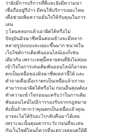
ว่ายังมีการบริการที่ดีและยังมีความน่า
เชื่อถืออยู่รึป่าว มีคนใช้บริการเยอะไหม 
เพื่อช่วยเพิ่มความมั่นใจให้กับคุณในการ
เล่น 
3.โดนหลอกแล้วเอาผิดได้หรือไม่  
ปัจจุบันมิจฉาชีพนั้นค่อนข้างจะมีหลาก
หลายรูปแบบและเยอะขึ้นมาก ขนาดใน
เว็บไซต์การเดิมพันออนไลน์เองก็เช่น
เดียวกัน เพราะเหตุนี้หลายคนที่ยังไม่ค่อย
เข้าใจในการเล่นเดิมพันออนไลน์ก็อาจจะ
ตกเป็นเหยื่อของมิจฉาชีพเหล่านี้ได้ และ
คำถามคือเมื่อเราตกเป็นเหยื่อแล้วเราจะ
สามารถเอาผิดได้หรือไม่ ก่อนอื่นคุณต้อง
ทำความเข้าใจก่อนนะครับว่าในการเดิม
พันออนไลน์ไม่มีการรองรับจากกฎหมาย  
ดังนั้นถ้าหากว่าคุณตกเป็นเหยื่อแล้วคุณ
อาจจะไม่ได้รับอะไรกลับคืนมาได้เลย 
เพราะฉะนั้นคุณควรระวัง ก่อนที่จะเล่น
กับเว็บไซต์ไหนก็ควรที่จะตรวจสอบดูให้ดี