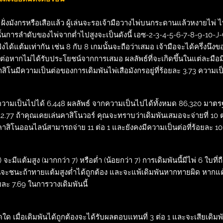
ฝั่งมังกรหรือเสือแล้ว ผู้เล่นจะรอเจ้ามือวางไพ่บนกระดานแล้วหงายไพ่ ไพ
ั้นการลำดับของไพ่จากต่ำไปสูงจะเป็นดังนี้ เอซ-2-3-4-5-6-7-8-9-10-J-Q-K
งฝั่งได้แต้มเท่ากัน เช่น 8 กับ 8 เกมนั้นจะถือว่าเสมอ เจ้ามือจะได้ครึ่งน
ต่อหากไม่ได้รับประโยชน์จากการเสมอ ผลลัพธ์ที่จะเกิดขึ้นในแต่ละมือม
้คาสิโนมีความเป็นต่อของการเดิมพันไพ่เสือมังกรอยู่ที่ร้อยละ 3.73 ความเ
มีความเป็นไปได้ 6,448 ผลลัพธ์ จากความเป็นไปได้ทั้งหมด 86,320 มา
32.77 ถ้าคุณเคยเล่นคาสิโนวอร์ คุณจะทราบว่าเดิมพันเสมอจะจ่ายที่ 10
3 คาสิโนออนไลน์สามารถจ่าย 11 ต่อ 1 และยังคงมีความเป็นต่อที่ร้อยละ 10
) จะมีแต้มสูง (มากกว่า 7) หรือต่ำ (น้อยกว่า 7) การเดิมพันนี้มีไพ่ 6 ใบที่ถ
มพันจะชนะถ้าทายแต้มสูงต่ำได้ถูกต้อง และจะแพ้เดิมพันหากทายผิด หากแต้
อยละ 7.69 ในการวางเดิมพันนี้
ดใด เมื่อเดิมพันได้ถูกต้องจะได้รับผลตอบแทนที่ 3 ต่อ 1 และจะเสียเดิมพันเม