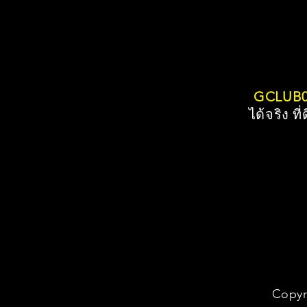
GCLUB
ได้จริง ท
Copyr