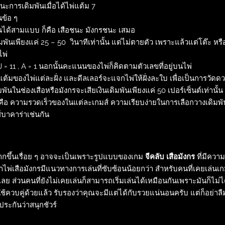
นะการเดิมพันเมื่อได้ไพ่แต้ม 7
นข้อ ๆ
นได้สามแบบ ก็คือ เสือชนะ มังกรชนะ เสมอ
ันเพียงแค่ 25 – 50 วินาทีเท่านั้น แต่ไม่ตายตัว เพราะแล้วแต่โต๊ะ หรือเ
ไพ่
 = 11 , A = 1 นอกนั้นคะแนนของไพ่ก็คิดตามตัวเลขที่อยู่บนไพ่
้มของไพ่แต่ละฝั่ง และดีลเลอร์จะแจกไพ่ให้ฝั่งละใบ เพื่อเป็นการวัดด
ันในช่องเสือหรือมังกรจะเสียเงินเดิมพันเพียงแค่ 50 เปอร์เซ็นต์เท่านั้น
็คือ ความรวดเร็วของในแต่ละเกมส์ ความเรียบง่ายในการเลือกวางเดิมพัน
์บาคาร่าเช่นกัน
มมากขึ้นเรื่อย ๆ อาจจะเป็นเพราะรูปแบบของเกม
จีคลับ เสือมังกร
ที่มีควา
าไพ่เสือมังกรมีแนวทางการเล่นที่ซับซ้อนน้อยกว่า สำหรับคนที่เคยเล่นเ
ลย ส่วนคนที่ยังไม่เคยเล่นก็สามารถเริ่มเล่นได้เหมือนกันเพราะมันก็ไม่
ควบคู่ด้วยแล้ว รับรองว่าคุณจะมีแต่ได้กับรวยแน่นอนครับ แต่ก็อย่าลืมเ
ระกันว่าสนุกชัวร์