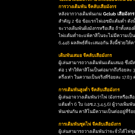
การวางเดิมพัน จีคลับเสือมังกร
หลังจากวางเดิมพันเกม
Gclub เสือมังกร
สำคัญ 2 ข้อ ข้อแรกไพ่เอซมีแต้มต่ำ ดังน
จะวางเดิมพันฝั่งมังกรหรือเสือ ถ้าทั้งสอ
ไพ่แต้มต่ำจะแพ้คาสิโนจะไม่มีความเป็น
6,448 ผลลัพธ์ที่จะเสมอกัน สิ่งนี้ช่วยให
เดิมพันเสมอ จีคลับเสือมังกร
ผู้เล่นสามารถวางเดิมพันแต้มเสมอ ซึ่ง
ต่อ 1 ทำให้คาสิโนเป็นต่อมากถึงร้อยละ 
ครึ่งเท่า ในความเป็นจริงที่ร้อยละ 17.8
การเดิมพันสูงต่ำ จีคลับเสือมังกร
ผู้เล่นอาจวางเดิมพันว่าไพ่ (มังกรหรือเสือ
แต้มต่ำ 6 ใบ (เอซ,2,3,4,5,6) ผู้วางเพิ
พันเช่นกัน คาสิโนมีความเป็นต่ออยู่ที่ร้
การเดิมพันชุดไพ่ จีคลับเสือมังกร
ผู้เล่นสามารถวางเดิมพันว่าจะจั่วได้ไพ่ชุ