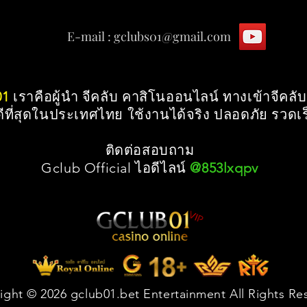
E-mail :
gclubs01@gmail.com
01
เราคือผู้นำ จีคลับ คาสิโนออนไลน์ ทางเข้าจีคลั
ี่ดีที่สุดในประเทศไทย ใช้งานได้จริง ปลอดภัย รวดเร
ติดต่อสอบถาม
Gclub Official ไอดีไลน์
@853lxqpv
ight © 2026 gclub01.bet Entertainment All Rights Re