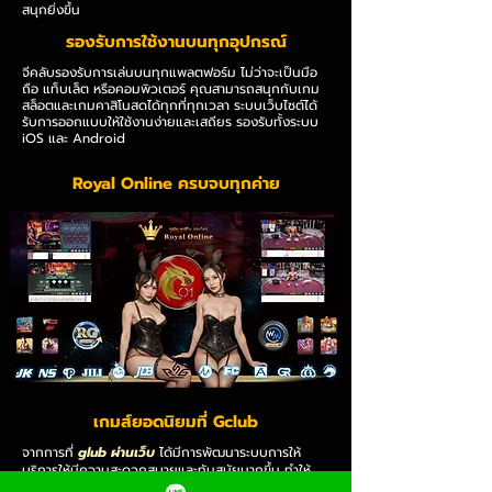
สนุกยิ่งขึ้น
รองรับการใช้งานบนทุกอุปกรณ์
จีคลับรองรับการเล่นบนทุกแพลตฟอร์ม ไม่ว่าจะเป็นมือ
ถือ แท็บเล็ต หรือคอมพิวเตอร์ คุณสามารถสนุกกับเกม
สล็อตและเกมคาสิโนสดได้ทุกที่ทุกเวลา ระบบเว็บไซต์ได้
รับการออกแบบให้ใช้งานง่ายและเสถียร รองรับทั้งระบบ
iOS และ Android
Royal Online ครบจบทุกค่าย
เกมส์ยอดนิยมที่ Gclub
จากการที่
glub ผ่านเว็บ
ได้มีการพัฒนาระบบการให้
บริการให้มีความสะดวกสบายและทันสมัยมากขึ้น ทำให้
ง่ายต่อการเข้าถึงเกมสำหรับผู้เล่น ส่งผลให้มีผู้เล่นจำนวน