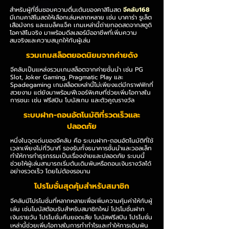
สำหรับผู้ที่ชื่นชอบความตื่นเต้นของคาสิโนสด
จีคลับ168
มีเกมคาสิโนสดให้เลือกเล่นหลากหลาย เช่น บาคาร่า รูเล็ต
เสือมังกร และแบล็คแจ็ค เกมเหล่านี้ถ่ายทอดสดจากสตูดิ
โอคาสิโนจริง มาพร้อมดีลเลอร์มืออาชีพที่เพิ่มความ
สมจริงและความสนุกให้กับผู้เล่น
รวมเกมสล็อตยอดนิยมจากค่ายดัง
จีคลับเป็นแหล่งรวมเกมสล็อตจากค่ายชั้นนำ เช่น PG
Slot, Joker Gaming, Pragmatic Play และ
Spadegaming เกมสล็อตเหล่านี้ไม่เพียงแต่มีกราฟฟิกที่
สวยงาม แต่ยังมาพร้อมฟีเจอร์พิเศษที่ช่วยเพิ่มโอกาสใน
การชนะ เช่น ฟรีสปิน โบนัสเกม และตัวคูณรางวัล
ระบบฝาก-ถอนอัตโนมัติที่รวดเร็วและ
ปลอดภัย
หนึ่งในจุดเด่นของจีคลับ คือ ระบบฝาก-ถอนอัตโนมัติที่ใช้
เวลาเพียงไม่กี่วินาที รองรับทั้งธนาคารชั้นนำและวอลเล็ท
ทำให้การทำธุรกรรมเป็นเรื่องง่ายและปลอดภัย ระบบนี้
ช่วยให้ผู้เล่นสามารถเริ่มต้นเดิมพันหรือถอนเงินรางวัลได้
อย่างรวดเร็ว โดยไม่ต้องรอนาน
โปรโมชั่นสุดคุ้มสำหรับสมาชิก
จีคลับมีโปรโมชั่นที่หลากหลายเพื่อเพิ่มความคุ้มค่าให้กับผู้
เล่น เช่น
โบนัสต้อนรับสำหรับสมาชิกใหม่
โปรโมชั่นฝาก
เงินรายวัน
โปรโมชั่นคืนยอดเสีย
โบนัสฟรีสปิน
โปรโมชั่น
เหล่านี้ช่วยเพิ่มโอกาสในการทำกำไรและทำให้การเดิมพัน