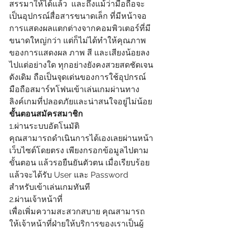
สรรมาให้ได้แล้ว 
และถึงแม้ว่ามือถือจะ
เป็นอุปกรณ์สื่อสารขนาดเล็ก ที่มีหน้าจอ
การแสดงผลแตกต่างจากคอมพิวเตอร์ที่มี
ขนาดใหญ่กว่า แต่ก็ไม่ได้ทำให้คุณภาพ
ของการแสดงผล ภาพ สี และเสียงน้อยลง
ไปแต่อย่างใด ทุกอย่างยังคงสวยสดชัดเจน
ดังเดิม ถือเป็นจุดเด่นของการใช้อุปกรณ์
มือถือสมาร์ทโฟนเข้าเล่นเกมผ่านทาง
ลิงค์เกมที่ปลอดภัยและน่าสนใจอยู่ไม่น้อย
ขั้นตอนสมัครสมาชิก
1.ผ่านระบบอัตโนมัติ
คุณสามารถดำเนินการได้เองเลยผ่านหน้า
เว็บไซต์โดยตรง เพียงกรอกข้อมูลไปตาม
ขั้นตอน แล้วรอยืนยันตัวตน เมื่อเรียบร้อย
แล้วจะได้รับ User และ Password 
สำหรับเข้าเล่นเกมทันที
2.ผ่านเจ้าหน้าที่
เพื่อเพิ่มความสะสวกสบาย คุณสามารถ
ให้เจ้าหน้าที่ฝ่ายให้บริการของเราเป็นผู้