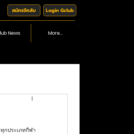
สมัครจีคลับ
Login Gclub
lub News
More...
ิดทุกประเภทกีฬา 