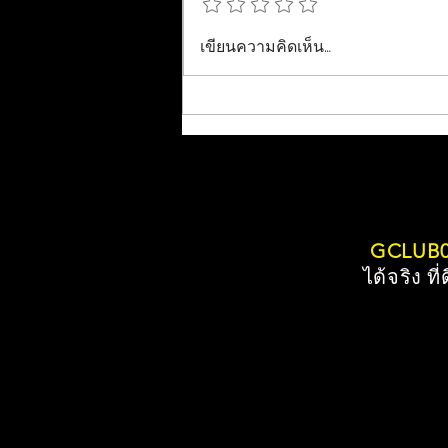
บัญชีธนาคารเสริมดวงจีคลับ
เขียนความคิดเห็น…
GCLUB
ได้จริง ท