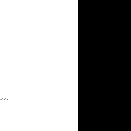
คะแนน