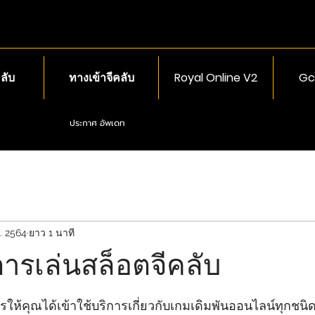
ลับ
ทางเข้าจีคลับ
Royal Online V2
Gc
ประกาศ อัพเดท
ย. 2564
ยาว 1 นาที
การเล่นสล็อตจีคลับ
ดาว
ารให้คุณได้เข้าใช้บริการเกี่ยวกับเกมเดิมพันออนไลน์ทุกชน