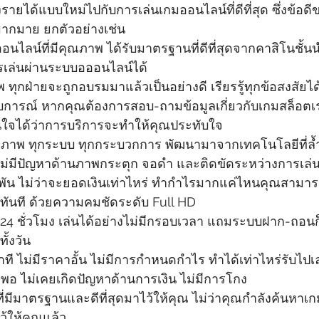
ายได้แบบใหม่ไปกับการเล่นเกมออนไลน์ที่ดีที่สุด ซึ่งข้อด
ีมากมาย ยกตัวอย่างเช่น
อนไลน์ที่มีคุณภาพ ได้รับมาตรฐานที่ดีที่สุดจากคาสิโนชั้
เล่นผ่านระบบอออนไลน์ได้
พ ทุกฝ่ายจะถูกอบรมมาแล้วเป็นอย่างดี เรียรรู้ทุกข้อสงสัยไ
ะสบการณ์ หากคุณต้องการสอบ-ถามข้อมูลเกี่ยวกับเกมสล็อตเ
่นใจได้ว่าการบริการจะทำให้คุณประทับใจ
ภาพ ทุกระบบ ทุกกระบวกการ พัฒนามาจากเทคโนโลยีที่ล้
ม่มีปัญหาด้านภาพกระตุก จอดำ และติดขัดระหว่างการเล่
ิมพัน ไม่ว่าจะยอดเงินเท่าไหร่ ทำกำไรมากแค่ไหนคุณสา
ทันที ด้วยความคมชัดระดับ Full HD 
 24 ชั่วโมง เล่นได้อย่างไม่มีกรอบเวลา แถมระบบฝาก-ถอนก
้งวัน 
ที ไม่มีราคาอั้น ไม่มีการกำหนดกำไร ทำได้เท่าไหร่รับไปเ
พอ ไม่เคยเกิดปัญหาด้านการเงิน ไม่มีการโกง
ี่มีมาตรฐานและดีที่สุดมาไว้ให้คุณ ไม่ว่าคุณกำลังค้นหาเ
ว้ให้คุณแล้ว