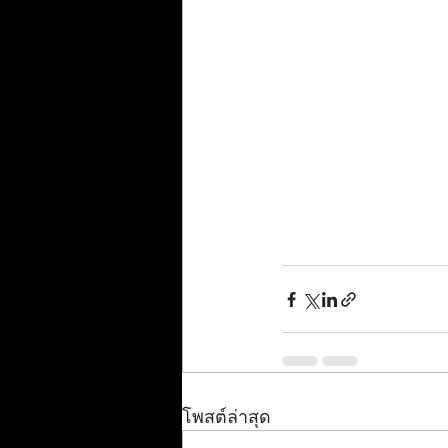
โพสต์ล่าสุด