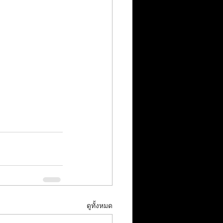
ดูทั้งหมด