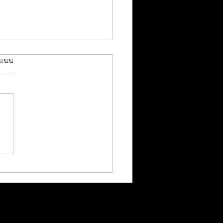
คะแนน
ต้องเลือกเล่น Slot gclub
รา