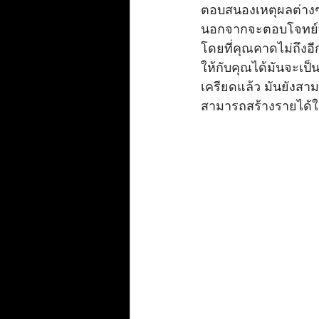
ตอบสนองเหตุผลต่างๆ 
นอกจากจะตอบโจทย์ที่ค
โดยที่คุณคาดไม่ถึงอี
ให้กับคุณได้มันจะเป็น
เครียดแล้ว มันยังสาม
สามารถสร้างรายได้ให้