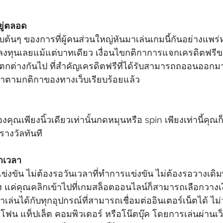
ยู่ตลอด
ับต้นๆ ของการที่ผู้คนส่วนใหญ่หันมาเล่นเกมนี้กันอย่างแพ
องลงทุนเลยแม้แต่บาทเดียว เงื่อนไขกติกาการแจกเครดิตฟรีข
มแตกต่างกันไป ที่สำคัญเครดิตฟรีที่ได้รับสามารถถออนออกม
ทำตามกติกาของทางเว็บเรียบร้อยแล้ว
งคุณเพียงนิ้วเดียวเท่านั้นกดหมุนหรือ spin เพียงเท่านี้คุณก็
รางวัลทันที
ุกเวลา
ข่งขัน ไม่ต้องรอวันเวลาที่ทำการแข่งขัน ไม่ต้องรอวางเดิมพ
แค่คุณคลิกเข้าไปที่เกมสล็อตออนไลน์ก็สามารถเลือกวางเ
ข้าเล่นได้กับทุกอุปกรณ์ที่สามารถเชื่อมต่ออินเตอร์เน็ตได้ ไม่
โฟน แท็ปเล็ต คอมพิวเตอร์ หรือโน๊ตบุ๊ค โดยการเล่นผ่านเว