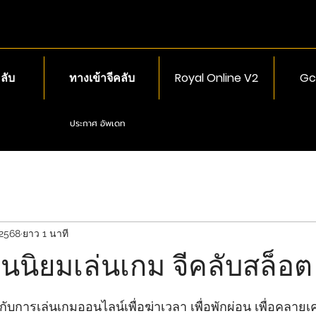
ลับ
ทางเข้าจีคลับ
Royal Online V2
Gc
ประกาศ อัพเดท
 2568
ยาว 1 นาที
คนนิยมเล่นเกม จีคลับสล็อต
ดาว
ับการเล่นเกมออนไลน์เพื่อฆ่าเวลา เพื่อพักผ่อน เพื่อคลายเค