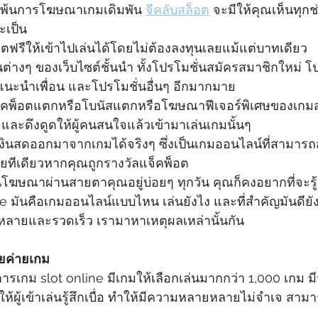
ไม่พ้นการโฆษณาเกมเดิมพัน 
จีคลับสล็อต
 จะมีให้คุณเห็นทุกช
ะเป็น
รีให้เข้าไปเล่นได้โดยไม่ต้องลงทุนเลยแม้แต่บาทเดียว
างๆ ของเว็บไซต์ชั้นนำ ทั้งโปรโมชั่นสมัครสมาชิกใหม่ โป
แนะนำเพื่อน และโปรโมชั่นอื่นๆ อีกมากมาย
คพ็อตแตกหรือโบนัสแตกหรือโฆษณาฟีเจอร์พิเศษของเกมส
จและดึงดูดให้ผู้คนสนใจแล้วเข้ามาเล่นเกมนั้นๆ
สดออกมาจากเกมได้จริงๆ ซึ่งเป็นเกมออนไลน์ที่สามารถส
เลยทีเดียวหากคุณถูกรางวัลแจ็คพ็อต
นโฆษณาผ่านสายตาคุณอยู่บ่อยๆ ทุกวัน คุณก็คงอยากที่จะรู้
ne มันคือเกมออนไลน์แบบไหน เล่นยังไง และที่สำคัญมันดีย
่หลายและรวดเร็ว เรามาหาเหตุผลเหล่านั้นกัน
ายค่ายเกม
ิการเกม slot online มีเกมให้เลือกเล่นมากกว่า 1,000 เกม มี
ให้ผู้เข้าเล่นรู้สึกเบื่อ ทำให้มีความหลายหลายไม่จำเจ สามา