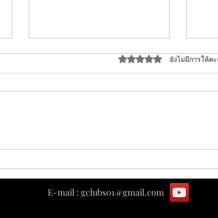
ได้รับ 0 เต็ม 5 ดาว
ยังไม่มีการให้
เว็บสล็อต Gclub ออโต้
ทำไม
ปลอดภัย 100%
กับเ
E-mail :
gclubs01@gmail.com