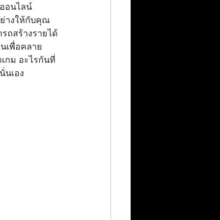
นออนไลน์ 
ย่างให้กับคุณ
มารถสร้างรายได้
่นเพื่อคลาย
เกม อะไรกันที่
นั่นเอง