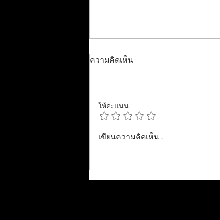
ความคิดเห็น
ให้คะแนน
บัญชีธนาคารเสริมดวงจีคลับ
เขียนความคิดเห็น…