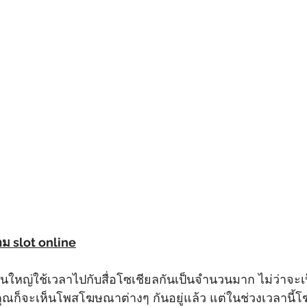
กม slot online
วนใหญ่ใช้เวลาไปกับสื่อโซเชียลกันเป็นจำนวนมาก ไม่ว่าจะเ
er คุณก็จะเห็นโพสโฆษณาต่างๆ กันอยู่แล้ว แต่ในช่วงเวลาน