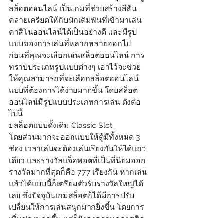
สล็อตออนไลน์ เป็นเกมที่ช่วยสร้างสีสัน 
คลายเครียดให้กับนักเดิมพันที่เข้ามาเล่น
คาสิโนออนไลน์ได้เป็นอย่างดี และมีรูป
แบบของการเล่นที่หลากหลายออกไป 
ก่อนที่คุณจะเลือกเล่นสล็อตออนไลน์ การ
ทราบประเภทรูปแบบต่างๆ เอาไว้จะช่วย
ให้คุณสามารถที่จะเลือกสล็อตออนไลน์
แบบที่ต้องการได้ง่ายมากขึ้น โดยสล็อต
ออนไลน์มีรูปแบบประเภทการเล่น ดังต่อ
ไปนี้
1.สล็อตแบบดั้งเดิม Classic Slot 
โดยส่วนมากจะออกแบบให้ตู้มีทั้งหมด 3 
ช่อง เวลาเล่นจะต้องเล่นเรียงกันให้ได้แถว
เดียว และรางวัลแจ็คพอตที่เป็นที่นิยมออก
รางวัลมากที่สุดก็คือ 777 เรียงกัน หากเล่น
แล้วได้แบบนี้ก็เตรียมตัวรับรางวัลใหญ่ได้
เลย ซึ่งปัจจุบันเกมสล็อตก็ได้มีการปรับ
เปลี่ยนให้การเล่นสนุกมากยิ่งขึ้น โดยการ