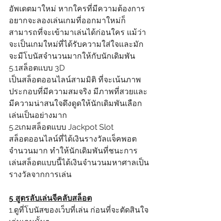
อัพเดตมาใหม่ หากใครที่มีความต้องการ
อยากจะลองเล่นเกมที่ออกมาใหม่ก็
สามารถที่จะเข้ามาเล่นได้ก่อนใคร แม้ว่า
จะเป็นเกมใหม่ที่ได้รับความใส่ใจและมัก
จะมีโบนัสจำนวนมากให้กับนักเดิมพัน
5.1สล็อตแบบ 3D
เป็นสล็อตออนไลน์สามมิติ ที่จะเน้นภาพ
ประกอบที่มีความสมจริง มีภาพที่สวยและ
มีความน่าสนใจดึงดูดให้นักเดิมพันเลือก
เล่นเป็นอย่างมาก
5.2เกมสล็อตแบบ Jackpot Slot
สล็อตออนไลน์ที่ได้เงินรางวัลแจ็คพอต
จำนวนมาก ทำให้นักเดิมพันที่ชนะการ
เล่นสล็อตแบบนี้ได้เงินจำนวนมหาศาลเป็น
รางวัลจากการเล่น
5 สูตรลับเล่นจีคลับสล็อต
1.ดูที่โบนัสของเว็บที่เล่น ก่อนที่จะตัดสินใจ