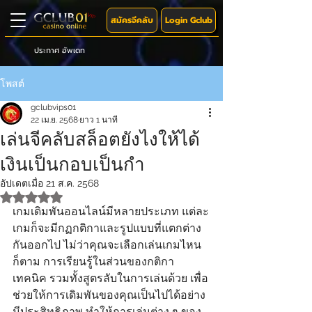
สมัครจีคลับ
Login Gclub
ประกาศ อัพเดท
โพสต์
gclubvips01
22 เม.ย. 2568
ยาว 1 นาที
เล่นจีคลับสล็อตยังไงให้ได้
เงินเป็นกอบเป็นกำ
อัปเดตเมื่อ
21 ส.ค. 2568
ได้รับ NaN เต็ม 5 ดาว
เกมเดิมพันออนไลน์มีหลายประเภท แต่ละ
เกมก็จะมีกฏกติกาและรูปแบบที่แตกต่าง
กันออกไป ไม่ว่าคุณจะเลือกเล่นเกมไหน
ก็ตาม การเรียนรู้ในส่วนของกติกา 
เทคนิค รวมทั้งสูตรลับในการเล่นด้วย เพื่อ
ช่วยให้การเดิมพันของคุณเป็นไปได้อย่าง
มีประสิทธิภาพ ทำให้การเล่นต่าง ๆ ของ