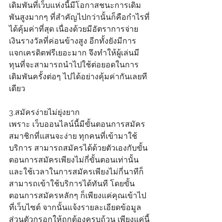
เดิมพันที่เว็บแห่งนี้มีโอกาสชนะการเดิม
พันสูงมากๆ ที่สำคัญไปกว่านั้นก็คือกำไรที่
ได้คุ้มค่าที่สุด เนื่องด้วยมีอัตราการจ่าย
เงินรางวัลที่ค่อนข้างสูง อีกทั้งยังมีการ
แจกเครดิตฟรีเยอะมาก จึงทำให้ผู้เล่นมี
ทุนที่จะสามารถนำไปใช้ต่อยอดในการ
เดิมพันครั้งต่อๆ ไปได้อย่างคุ้มค่ากันเลยที
เดียว
3.สมัครง่ายไม่ยุ่งยาก
เพราะ เว็บออนไลน์นี้มีขั้นตอนการสมัคร
สมาชิกที่แสนจะง่าย ทุกคนที่เข้ามาใช้
บริการ สามารถสมัครได้ด้วยตัวเองกับขั้น
ตอนการสมัครเพียงไม่กี่ขั้นตอนเท่านั้น 
และใช้เวลาในการสมัครเพียงไม่กี่นาทีก็
สามารถเข้าใช้บริการได้ทันที โดยขั้น
ตอนการสมัครหลักๆ ก็เพียงแค่คุณเข้าไป
ที่เว็บไซต์ จากนั้นแจ้งรายละเอียดข้อมูล
ส่วนตัวกรอกให้ถูกต้องครบถ้วน เพียงแค่นี้